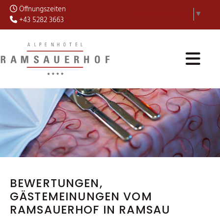
Öffnungszeiten

Select Language
▼
+43 5282 3663

BEWERTUNGEN,
GÄSTEMEINUNGEN VOM
RAMSAUERHOF IN RAMSAU